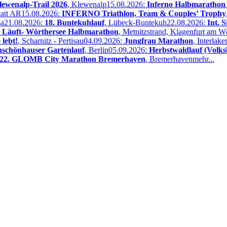
lewenalp-Trail 2026
, Klewenalp
15.08.2026:
Inferno Halbmarathon 
tatt AR
15.08.2026:
INFERNO Triathlon, Team & Couples’ Trophy
sa
21.08.2026:
18. Buntekuhlauf
, Lübeck-Buntekuh
22.08.2026:
Int. 
 Läuft- Wörthersee Halbmarathon
, Metnitzstrand, Klagenfurt am W
lebt!
, Scharnitz - Pertisau
04.09.2026:
Jungfrau Marathon
, Interlake
schönhauser Gartenlauf
, Berlin
05.09.2026:
Herbstwaldlauf (Volk
22. GLOMB City Marathon Bremerhaven
, Bremerhaven
mehr...