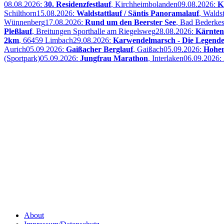
08.08.2026:
30. Residenzfestlauf
, Kirchheimbolanden
09.08.2026:
K
Schilthorn
15.08.2026:
Waldstattlauf / Säntis Panoramalauf
, Walds
Wünnenberg
17.08.2026:
Rund um den Beerster See
, Bad Bederke
Pleßlauf
, Breitungen Sporthalle am Riegelsweg
28.08.2026:
Kärnten
2km
, 66459 Limbach
29.08.2026:
Karwendelmarsch - Die Legende 
Aurich
05.09.2026:
Gaißacher Berglauf
, Gaißach
05.09.2026:
Hohen
(Sportpark)
05.09.2026:
Jungfrau Marathon
, Interlaken
06.09.2026:
About