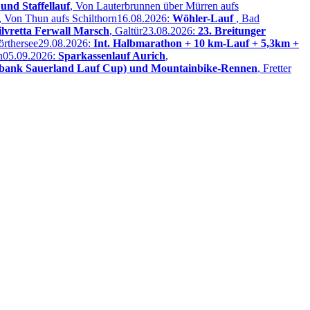
und Staffellauf
, Von Lauterbrunnen über Mürren aufs
, Von Thun aufs Schilthorn
16.08.2026:
Wöhler-Lauf
, Bad
Silvretta Ferwall Marsch
, Galtür
23.08.2026:
23. Breitunger
örthersee
29.08.2026:
Int. Halbmarathon + 10 km-Lauf + 5,3km +
n
05.09.2026:
Sparkassenlauf Aurich
,
sbank Sauerland Lauf Cup) und Mountainbike-Rennen
, Fretter