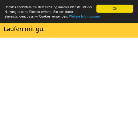
Cookies erleichtern die Bereitstellung unserer Dienste. Mit der
OK
Nutzung unserer Dienste erklären Sie sich damit
einverstanden, dass wir Cookies verwenden.
Weitere Informationen
Laufen mit gu.