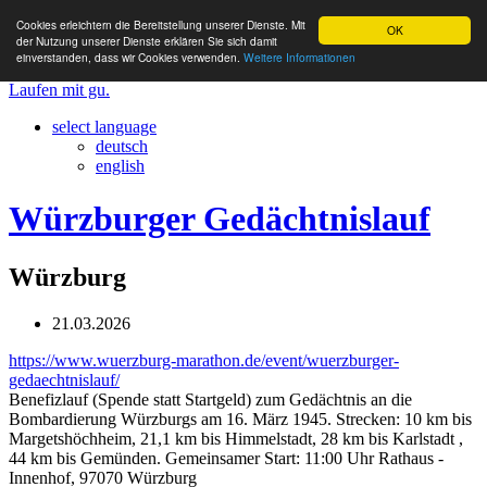
Cookies erleichtern die Bereitstellung unserer Dienste. Mit
OK
der Nutzung unserer Dienste erklären Sie sich damit
einverstanden, dass wir Cookies verwenden.
Weitere Informationen
Laufen mit gu.
select language
deutsch
english
Würzburger Gedächtnislauf
Würzburg
21.03.2026
https://www.wuerzburg-marathon.de/event/wuerzburger-
gedaechtnislauf/
Benefizlauf (Spende statt Startgeld) zum Gedächtnis an die
Bombardierung Würzburgs am 16. März 1945. Strecken: 10 km bis
Margetshöchheim, 21,1 km bis Himmelstadt, 28 km bis Karlstadt ,
44 km bis Gemünden. Gemeinsamer Start: 11:00 Uhr Rathaus -
Innenhof, 97070 Würzburg