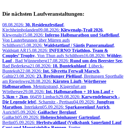
Die nächsten Laufveranstaltungen:
08.08.2026:
30. Residenzfestlauf
,
Kirchheimbolanden
09.08.2026:
Klewenalp-Trail 2026
,
Klewenalp
15.08.2026:
Inferno Halbmarathon und Staffellauf
,
Von Lauterbrunnen über Mürren aufs
Schilthorn
15.08.2026:
Waldstattlauf / Säntis Panoramalauf
,
Waldstatt AR
15.08.2026:
INFERNO Triathlon, Team &
Couples’ Trophy
, Von Thun aufs Schilthorn
16.08.2026:
Wöhler-
Lauf
, Bad Wünnenberg
17.08.2026:
Rund um den Beerster See
,
Bad Bederkesa
21.08.2026:
18. Buntekuhlauf
, Lübeck-
Buntekuh
22.08.2026:
Int. Silvretta Ferwall Marsch
,
Galtür
23.08.2026:
23. Breitunger Pleßlauf
, Breitungen Sporthalle
am Riegelsweg
28.08.2026:
Kärnten Läuft- Wörthersee
Halbmarathon
, Metnitzstrand, Klagenfurt am
Wörthersee
29.08.2026:
Int. Halbmarathon + 10 km-Lauf +
5,3km + 2km
, 66459 Limbach
29.08.2026:
Karwendelmarsch -
Die Legende lebt!
, Scharnitz - Pertisau
04.09.2026:
Jungfrau
Marathon
, Interlaken
05.09.2026:
Sparkassenlauf Aurich
,
Aurich
05.09.2026:
Gaißacher Berglauf
,
Gaißach
05.09.2026:
Hohenschönhauser Gartenlauf
,
Berlin
05.09.2026:
Herbstwaldlauf (Volksbank Sauerland Lauf
Cup) und Mountainbike-Rennen
, Fretter