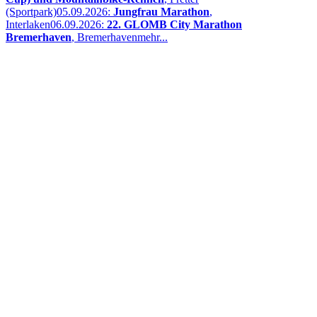
(Sportpark)
05.09.2026:
Jungfrau Marathon
,
Interlaken
06.09.2026:
22. GLOMB City Marathon
Bremerhaven
, Bremerhaven
mehr...