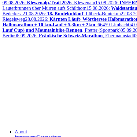
09.08.2026:
Klewenalp-Trail 2026
, Klewenalp
15.08.2026:
INFERNO
Lauterbrunnen über Mürren aufs Schilthorn
15.08.2026:
Waldstattlau
Bederkesa
21.08.2026:
18. Buntekuhlauf
, Lübeck-Buntekuh
22.08.2
Riegelsweg
28.08.2026:
Kärnten Läuft- Wörthersee Halbmaratho
Halbmarathon + 10 km-Lauf + 5,3km + 2km
, 66459 Limbach
04.
Lauf Cup) und Mountainbike-Rennen
, Fretter (Sportpark)
05.09.2
Berlin
06.09.2026:
Fränkische Schweiz-Marathon
, Ebermannstadt
0
About