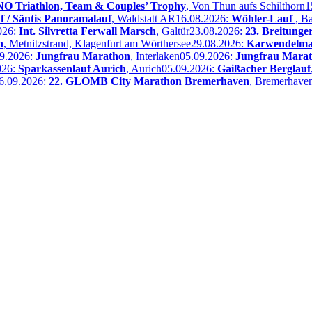
 Triathlon, Team & Couples’ Trophy
, Von Thun aufs Schilthorn
1
f / Säntis Panoramalauf
, Waldstatt AR
16.08.2026:
Wöhler-Lauf
, B
026:
Int. Silvretta Ferwall Marsch
, Galtür
23.08.2026:
23. Breitunge
n
, Metnitzstrand, Klagenfurt am Wörthersee
29.08.2026:
Karwendelmar
09.2026:
Jungfrau Marathon
, Interlaken
05.09.2026:
Jungfrau Mara
026:
Sparkassenlauf Aurich
, Aurich
05.09.2026:
Gaißacher Berglauf
6.09.2026:
22. GLOMB City Marathon Bremerhaven
, Bremerhave