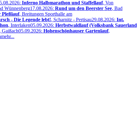
5.08.2026:
Inferno Halbmarathon und Staffellauf
, Von
ad Wünnenberg
17.08.2026:
Rund um den Beerster See
, Bad
r Pleßlauf
, Breitungen Sporthalle am
sch - Die Legende lebt!
, Scharnitz - Pertisau
29.08.2026:
Int.
thon
, Interlaken
05.09.2026:
Herbstwaldlauf (Volksbank Sauerland
, Gaißach
05.09.2026:
Hohenschönhauser Gartenlauf
,
n
mehr...