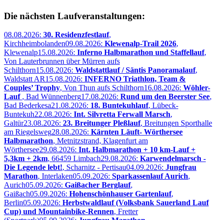
Die nächsten Laufveranstaltungen:
08.08.2026:
30. Residenzfestlauf
,
Kirchheimbolanden
09.08.2026:
Klewenalp-Trail 2026
,
Klewenalp
15.08.2026:
Inferno Halbmarathon und Staffellauf
,
Von Lauterbrunnen über Mürren aufs
Schilthorn
15.08.2026:
Waldstattlauf / Säntis Panoramalauf
,
Waldstatt AR
15.08.2026:
INFERNO Triathlon, Team &
Couples’ Trophy
, Von Thun aufs Schilthorn
16.08.2026:
Wöhler-
Lauf
, Bad Wünnenberg
17.08.2026:
Rund um den Beerster See
,
Bad Bederkesa
21.08.2026:
18. Buntekuhlauf
, Lübeck-
Buntekuh
22.08.2026:
Int. Silvretta Ferwall Marsch
,
Galtür
23.08.2026:
23. Breitunger Pleßlauf
, Breitungen Sporthalle
am Riegelsweg
28.08.2026:
Kärnten Läuft- Wörthersee
Halbmarathon
, Metnitzstrand, Klagenfurt am
Wörthersee
29.08.2026:
Int. Halbmarathon + 10 km-Lauf +
5,3km + 2km
, 66459 Limbach
29.08.2026:
Karwendelmarsch -
Die Legende lebt!
, Scharnitz - Pertisau
04.09.2026:
Jungfrau
Marathon
, Interlaken
05.09.2026:
Sparkassenlauf Aurich
,
Aurich
05.09.2026:
Gaißacher Berglauf
,
Gaißach
05.09.2026:
Hohenschönhauser Gartenlauf
,
Berlin
05.09.2026:
Herbstwaldlauf (Volksbank Sauerland Lauf
Cup) und Mountainbike-Rennen
, Fretter