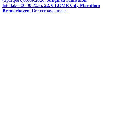
(Sportpark)
05.09.2026:
Jungfrau Marathon
,
Interlaken
06.09.2026:
22. GLOMB City Marathon
Bremerhaven
, Bremerhaven
mehr...