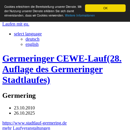
Cookies erleichtern die Bereitstellung unserer Dienste. Mit
OK
der Nutzung unserer Dienste erklären Sie sich damit
einverstanden, dass wir Cookies verwenden.
Weitere Informationen
Laufen mit gu.
select language
deutsch
english
Germeringer CEWE-Lauf(28.
Auflage des Germeringer
Stadtlaufes)
Germering
23.10.2010
26.10.2025
https://www.stadtlauf-germering.de
mehr Laufveranstaltungen