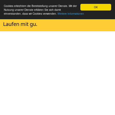
Cookies erleichtern die Bereitstellung unserer Dienste. Mit der
OK
Nutzung unserer Dienste erklären Sie sich damit
einverstanden, dass wir Cookies verwenden.
Weitere Informationen
Laufen mit gu.